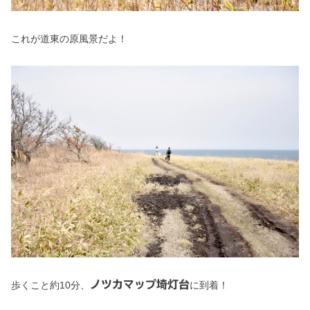
これが道東の原風景だよ！
ノツカマップ埼灯台
歩くこと約10分、
に到着！