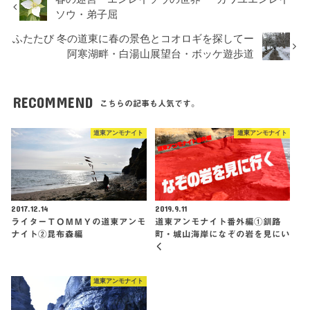
ソウ・弟子屈
ふたたび 冬の道東に春の景色とコオロギを探してー
阿寒湖畔・白湯山展望台・ボッケ遊歩道
RECOMMEND
こちらの記事も人気です。
道東アンモナイト
道東アンモナイト
2017.12.14
2019.9.11
ライターＴＯＭＭＹの道東アンモ
道東アンモナイト番外編①釧路
ナイト②昆布森編
町・城山海岸になぞの岩を見にい
く
道東アンモナイト