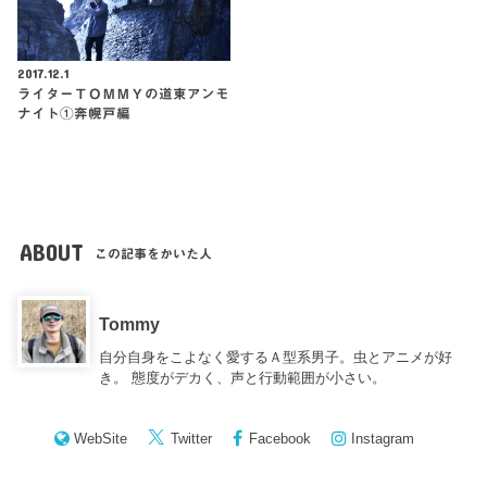
2017.12.1
ライターＴＯＭＭＹの道東アンモ
ナイト①奔幌戸編
ABOUT
この記事をかいた人
Tommy
自分自身をこよなく愛するＡ型系男子。虫とアニメが好
き。 態度がデカく、声と行動範囲が小さい。
WebSite
Twitter
Facebook
Instagram