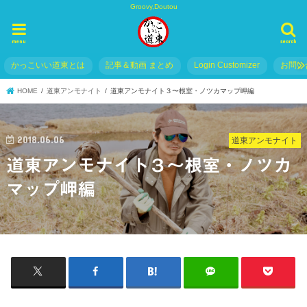
Groovy,Doutou
menu
search
かっこいい道東とは
記事＆動画 まとめ
Login Customizer
お問い
HOME
道東アンモナイト
道東アンモナイト３〜根室・ノツカマップ岬編
2018.06.06
道東アンモナイト
道東アンモナイト３〜根室・ノツカ
マップ岬編