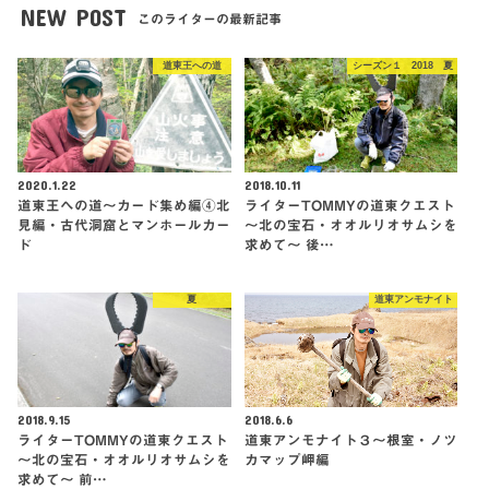
NEW POST
このライターの最新記事
道東王への道
シーズン１ 2018 夏
2020.1.22
2018.10.11
道東王への道～カード集め編④北
ライターTOMMYの道東クエスト
見編・古代洞窟とマンホールカー
〜北の宝石・オオルリオサムシを
ド
求めて〜 後…
夏
道東アンモナイト
2018.9.15
2018.6.6
ライターTOMMYの道東クエスト
道東アンモナイト３〜根室・ノツ
〜北の宝石・オオルリオサムシを
カマップ岬編
求めて〜 前…