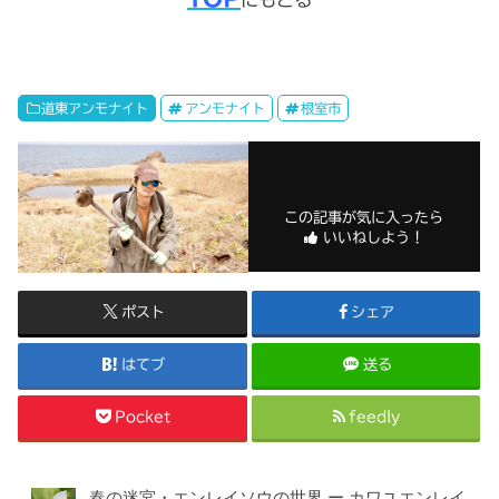
道東アンモナイト
アンモナイト
根室市
この記事が気に入ったら
いいねしよう！
ポスト
シェア
はてブ
送る
Pocket
feedly
春の迷宮・エンレイソウの世界 ー カワユエンレイ