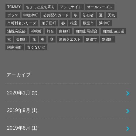
TOMMY
ちょっと立ち寄り
アンモナイト
オールシーズン
ボッケ
中標津町
公共配布カード
冬
初心者
夏
天気
市町村名シリーズ
弟子屈町
春
根室
根室市
浜中町
浦幌炭鉱跡
浦幌町
灯台
白糠町
白頭山展望台
白頭山遊歩道
秋
美幌町
花
虫
謎
道東クエスト
釧路市
釧路町
阿寒湖畔
青くない池
アーカイブ
2020年1月 (2)
2019年9月 (1)
2019年8月 (1)