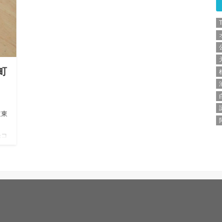
町
道東
光コ
海道
ン
！