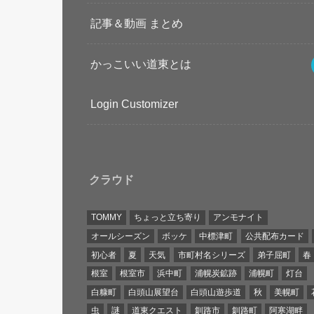
記事＆動画 まとめ
かっこいい道東とは
Login Customizer
クラウド
TOMMY
ちょっと立ち寄り
アンモナイト
オールシーズン
ボッケ
中標津町
公共配布カード
初心者
夏
天気
市町村名シリーズ
弟子屈町
春
根室
根室市
浜中町
浦幌炭鉱跡
浦幌町
灯台
白糠町
白頭山展望台
白頭山遊歩道
秋
美幌町
虫
謎
道東クエスト
釧路市
釧路町
阿寒湖畔