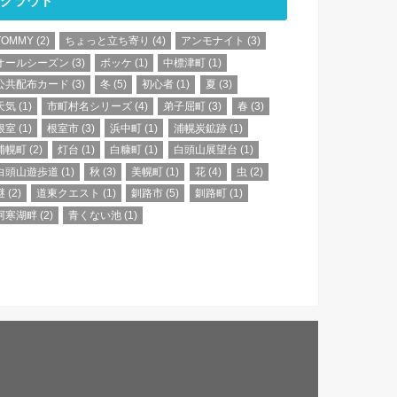
クラウド
TOMMY
(2)
ちょっと立ち寄り
(4)
アンモナイト
(3)
オールシーズン
(3)
ボッケ
(1)
中標津町
(1)
公共配布カード
(3)
冬
(5)
初心者
(1)
夏
(3)
天気
(1)
市町村名シリーズ
(4)
弟子屈町
(3)
春
(3)
根室
(1)
根室市
(3)
浜中町
(1)
浦幌炭鉱跡
(1)
浦幌町
(2)
灯台
(1)
白糠町
(1)
白頭山展望台
(1)
白頭山遊歩道
(1)
秋
(3)
美幌町
(1)
花
(4)
虫
(2)
謎
(2)
道東クエスト
(1)
釧路市
(5)
釧路町
(1)
阿寒湖畔
(2)
青くない池
(1)