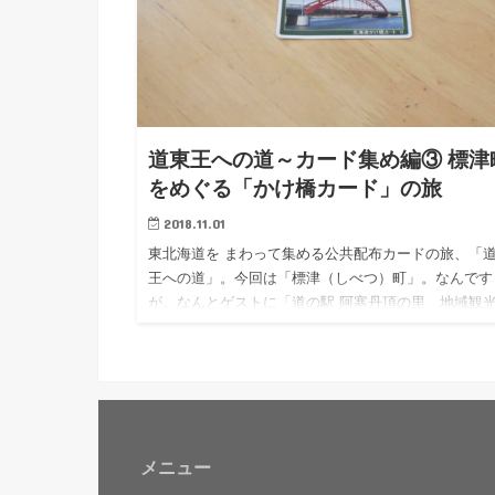
道東王への道～カード集め編③ 標津
をめぐる「かけ橋カード」の旅
2018.11.01
東北海道を まわって集める公共配布カードの旅、「
王への道」。今回は「標津（しべつ）町」。なんです
が。なんとゲストに「道の駅 阿寒丹頂の里 地域観
ンシェルジュ」別所 菜奈さん ！実は200枚以上の北
カードコレクターでもある別所さん、ふたたび観光コ
シェルジュに丸投げした標津町への旅をお送りします
メニュー