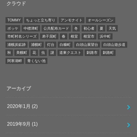
クラウド
TOMMY
ちょっと立ち寄り
アンモナイト
オールシーズン
ボッケ
中標津町
公共配布カード
冬
初心者
夏
天気
市町村名シリーズ
弟子屈町
春
根室
根室市
浜中町
浦幌炭鉱跡
浦幌町
灯台
白糠町
白頭山展望台
白頭山遊歩道
秋
美幌町
花
虫
謎
道東クエスト
釧路市
釧路町
阿寒湖畔
青くない池
アーカイブ
2020年1月 (2)
2019年9月 (1)