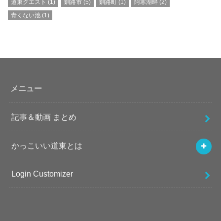
道東クエスト
(1)
釧路市
(5)
釧路町
(1)
阿寒湖畔
(2)
青くない池
(1)
メニュー
記事＆動画 まとめ
かっこいい道東とは
Login Customizer