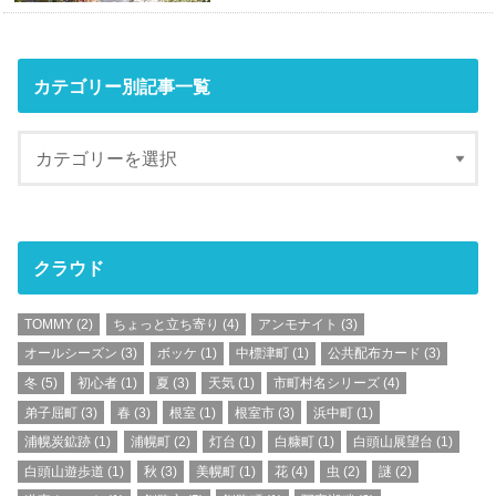
カテゴリー別記事一覧
クラウド
TOMMY
(2)
ちょっと立ち寄り
(4)
アンモナイト
(3)
オールシーズン
(3)
ボッケ
(1)
中標津町
(1)
公共配布カード
(3)
冬
(5)
初心者
(1)
夏
(3)
天気
(1)
市町村名シリーズ
(4)
弟子屈町
(3)
春
(3)
根室
(1)
根室市
(3)
浜中町
(1)
浦幌炭鉱跡
(1)
浦幌町
(2)
灯台
(1)
白糠町
(1)
白頭山展望台
(1)
白頭山遊歩道
(1)
秋
(3)
美幌町
(1)
花
(4)
虫
(2)
謎
(2)