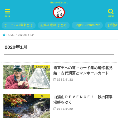
Groovy,Doutou
menu
search
かっこいい道東とは
記事＆動画 まとめ
Login Customizer
お問い
HOME
2020年
1月
2020年1月
道東王への道
道東王への道～カード集め編④北見
編・古代洞窟とマンホールカード
2020.01.22
秋
白湯山ＲＥＶＥＮＧＥ！ 秋の阿寒
湖畔をゆく
2020.01.22