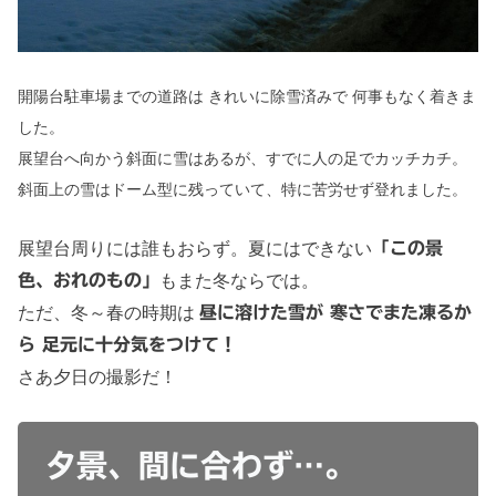
開陽台駐車場までの道路は きれいに除雪済みで 何事もなく着きま
した。
展望台へ向かう斜面に雪はあるが、すでに人の足でカッチカチ。
斜面上の雪はドーム型に残っていて、特に苦労せず登れました。
展望台周りには誰もおらず。夏にはできない
「この景
色、おれのもの」
もまた冬ならでは。
ただ、冬～春の時期は
昼に溶けた雪が 寒さでまた凍るか
ら 足元に十分気をつけて！
さあ夕日の撮影だ！