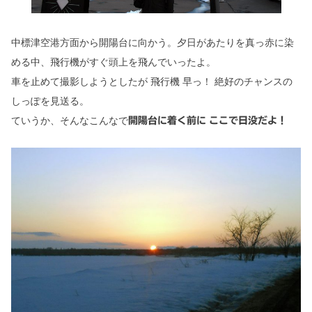
中標津空港方面から開陽台に向かう。夕日があたりを真っ赤に染
める中、飛行機がすぐ頭上を飛んでいったよ。
車を止めて撮影しようとしたが 飛行機 早っ！ 絶好のチャンスの
しっぽを見送る。
ていうか、そんなこんなで
開陽台に着く前に
ここで日没だよ！