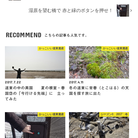
湿原を望む橋で 赤と緑のボタンを押せ！
RECOMMEND
こちらの記事も人気です。
かっこいい道東遺産
かっこいい道東遺産
2017.7.22
2017.4.11
道東の中の異国 夏の根室・春
冬の道東に常春（とこはる）の天
国岱の「今行ける先端」に 立っ
国を探す旅に出た
てみた
かっこいい道東遺産
シーズン0 2017 冬