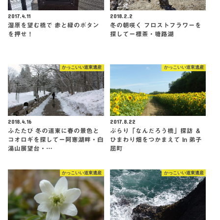
2017.4.11
2018.2.2
湿原を望む橋で 赤と緑のボタン
冬の朝咲く フロストフラワーを
を押せ！
探してー標茶・塘路湖
かっこいい道東遺産
かっこいい道東遺産
2018.4.16
2017.8.22
ふたたび 冬の道東に春の景色と
ぶらり「なんだろう橋」探訪 ＆
コオロギを探してー阿寒湖畔・白
ひまわり畑をつかまえて In 弟子
湯山展望台・…
屈町
かっこいい道東遺産
かっこいい道東遺産