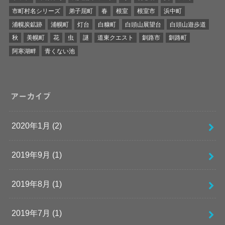
市町村名シリーズ
弟子屈町
春
根室
根室市
浜中町
浦幌炭鉱跡
浦幌町
灯台
白糠町
白頭山展望台
白頭山遊歩道
秋
美幌町
花
虫
謎
道東クエスト
釧路市
釧路町
阿寒湖畔
青くない池
アーカイブ
2020年1月 (2)
2019年9月 (1)
2019年8月 (1)
2019年7月 (1)