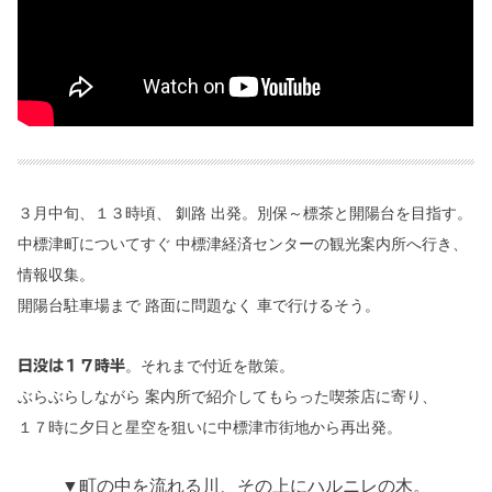
３月中旬、１３時頃、 釧路 出発。別保～標茶と開陽台を目指す。
中標津町についてすぐ
中標津経済センターの観光案内所へ行き、
情報収集。
開陽台駐車場まで 路面に問題なく 車で行けるそう。
。それまで付近を散策。
日没は１７時半
ぶらぶらしながら 案内所で紹介してもらった喫茶店に寄り、
１７時に夕日と星空を狙いに中標津市街地から再出発。
▼町の中を流れる川、その上にハルニレの木。