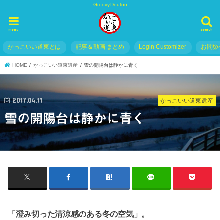
Groovy,Doutou
menu
search
かっこいい道東とは
記事＆動画 まとめ
Login Customizer
お問い
HOME
かっこいい道東遺産
雪の開陽台は静かに青く
2017.04.11
かっこいい道東遺産
雪の開陽台は静かに青く
「澄み切った清涼感のある冬の空気」。