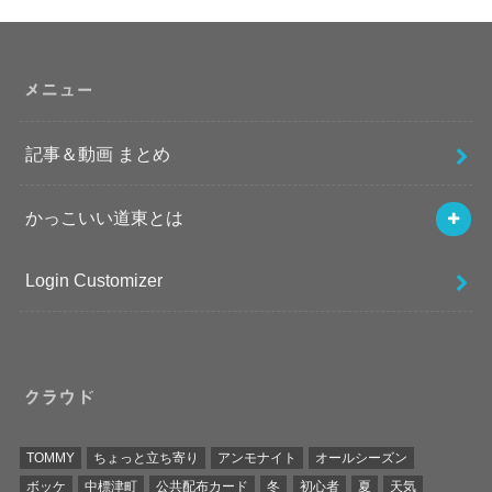
メニュー
記事＆動画 まとめ
かっこいい道東とは
Login Customizer
クラウド
TOMMY
ちょっと立ち寄り
アンモナイト
オールシーズン
ボッケ
中標津町
公共配布カード
冬
初心者
夏
天気