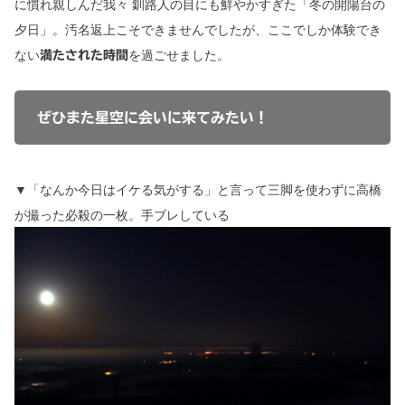
に慣れ親しんだ我々 釧路人の目にも鮮やかすぎた「冬の開陽台の
夕日」。汚名返上こそできませんでしたが、ここでしか体験でき
ない
を過ごせました。
満たされた時間
ぜひまた星空に会いに来てみたい！
▼「なんか今日はイケる気がする」と言って三脚を使わずに高橋
が撮った必殺の一枚。手ブレしている