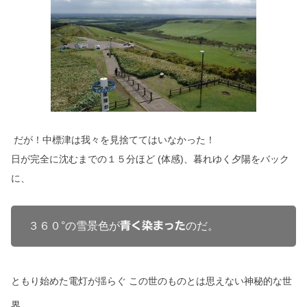
だが！中標津は我々を見捨ててはいなかった！
日が完全に沈むまでの１５分ほど (体感)、暮れゆく夕陽をバック
に、
３６０°の雪景色が
青く染まった
のだ。
ともり始めた電灯が揺らぐ この世のものとは思えない神秘的な世
界。