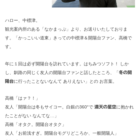
ハロー、中標津。
観光案内所のある「なかまっぷ」より、お送りいたしておりま
す。
「かっこいい道東」きっての中標津＆開陽台ファン、高橋で
す。
年に１回は必ず開陽台を訪れています。はちみつソフト！
しか
し、釧路の同じく友人の開陽台ファンと話したところ、
「
冬の開
に行ったことないなんて ありえない」
との お言葉。
陽台
高橋「はァ？！」
友人「開陽台は冬もサイコー。白銀の360°で
に抱かれ
満天の星空
たことがない なんてな…」
高橋「オタク。開陽台オタク」
友人「お前浅すぎ。開陽台モグリどころか、一般開陽人」