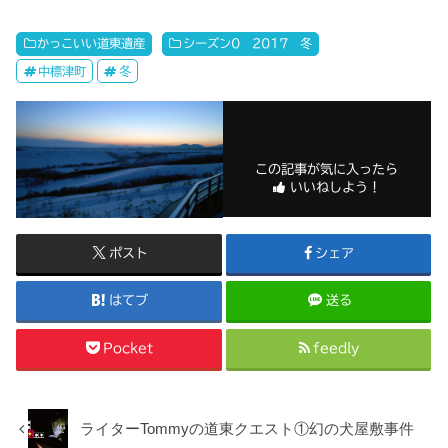
かっこいい道東遺産
シーズン0 2017 冬
中標津町
冬
この記事が気に入ったら
いいねしよう！
ポスト
シェア
はてブ
送る
Pocket
feedly
ライターTommyの道東クエスト①幻の犬屋敷事件