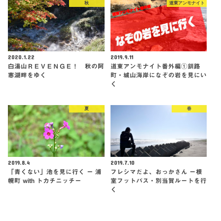
秋
道東アンモナイト
2020.1.22
2019.9.11
白湯山ＲＥＶＥＮＧＥ！ 秋の阿
道東アンモナイト番外編①釧路
寒湖畔をゆく
町・城山海岸になぞの岩を見にい
く
夏
春
2019.8.4
2019.7.10
「青くない」池を見に行く ー 浦
フレシマだよ、おっかさん ー根
幌町 with トカチニッチー
室フットパス・別当賀ルートを行
く