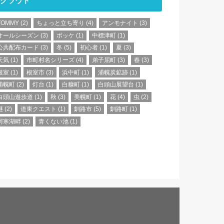
クラウド
TOMMY
(2)
ちょっと立ち寄り
(4)
アンモナイト
(3)
オールシーズン
(3)
ボッケ
(1)
中標津町
(1)
公共配布カード
(3)
冬
(5)
初心者
(1)
夏
(3)
天気
(1)
市町村名シリーズ
(4)
弟子屈町
(3)
春
(3)
根室
(1)
根室市
(3)
浜中町
(1)
浦幌炭鉱跡
(1)
浦幌町
(2)
灯台
(1)
白糠町
(1)
白頭山展望台
(1)
白頭山遊歩道
(1)
秋
(3)
美幌町
(1)
花
(4)
虫
(2)
謎
(2)
道東クエスト
(1)
釧路市
(5)
釧路町
(1)
阿寒湖畔
(2)
青くない池
(1)