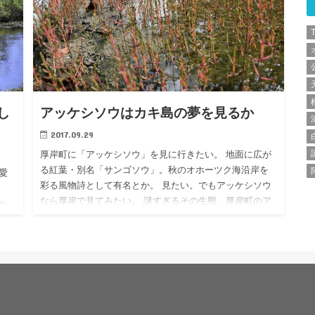
し
アッケシソウはカキ島の夢を見るか
2017.09.29
厚岸町に「アッケシソウ」を見に行きたい。 地面に広が
る紅葉・別名「サンゴソウ」。秋のオホーツク海沿岸を
愛
彩る風物詩として有名とか。 見たい。でもアッケシソウ
なら厚岸で見てみたい。 謎すぎるその生態、厚岸町のア
ル
ッケシソウの現…
光の
ジ