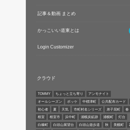
記事＆動画 まとめ
かっこいい道東とは
Login Customizer
クラウド
TOMMY
ちょっと立ち寄り
アンモナイト
オールシーズン
ボッケ
中標津町
公共配布カード
初心者
夏
天気
市町村名シリーズ
弟子屈町
春
根室
根室市
浜中町
浦幌炭鉱跡
浦幌町
灯台
白糠町
白頭山展望台
白頭山遊歩道
秋
美幌町