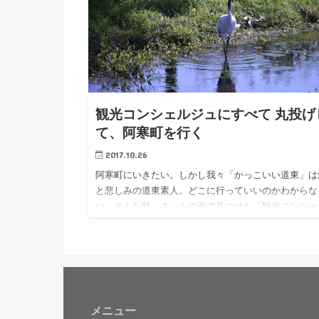
観光コンシェルジュにすべて 丸投げ
て、阿寒町を行く
2017.10.26
阿寒町にいきたい。しかし我々「かっこいい道東」は
と悲しみの道東素人。どこに行っていいのかわからな
い。そんな時、ネットの海で見つけた「観光コンシェ
ジュ」。道の駅 阿寒丹頂の里にいるそうだ。阿寒観
スペシャリストに違いない。すべてを観光コンシェル
ュ様に丸投げして、阿寒町に行ってきました。
メニュー